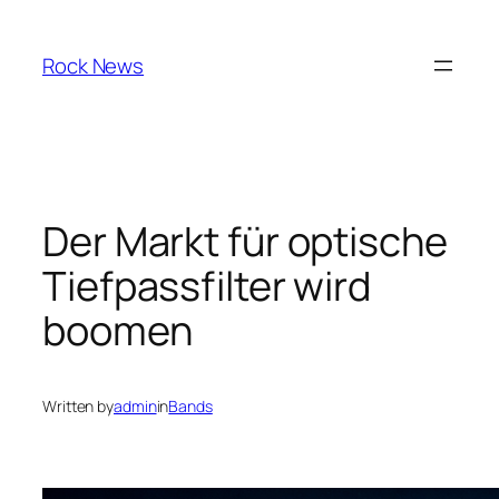
Skip
to
Rock News
content
Der Markt für optische
Tiefpassfilter wird
boomen
Written by
admin
in
Bands