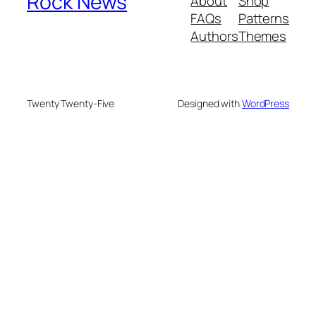
Rock News
About
Shop
FAQs
Patterns
Authors
Themes
Twenty Twenty-Five
Designed with
WordPress