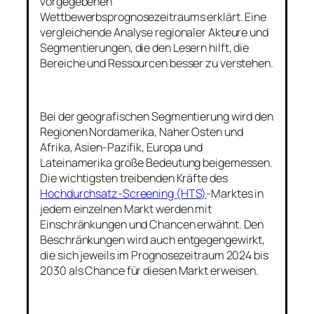
vorgegebenen
Wettbewerbsprognosezeitraums erklärt. Eine
vergleichende Analyse regionaler Akteure und
Segmentierungen, die den Lesern hilft, die
Bereiche und Ressourcen besser zu verstehen.
Bei der geografischen Segmentierung wird den
Regionen Nordamerika, Naher Osten und
Afrika, Asien-Pazifik, Europa und
Lateinamerika große Bedeutung beigemessen.
Die wichtigsten treibenden Kräfte des
Hochdurchsatz-Screening (HTS)
-Marktes in
jedem einzelnen Markt werden mit
Einschränkungen und Chancen erwähnt. Den
Beschränkungen wird auch entgegengewirkt,
die sich jeweils im Prognosezeitraum 2024 bis
2030 als Chance für diesen Markt erweisen.