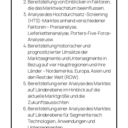
Bereitstellung von Einblicken in Faktoren,
die das Marktwachstum beeinflussen.
Analyse des Hochdurchsatz-Screening
(HTS)-Marktes anhand verschiedener
Faktoren – Preisanalyse,
Lieferkettenanalyse, Porters-Five-Force-
Analyse usw.
Bereitstellung historischer und
prognostizierter Umsätze der
Marktsegmente und Untersegmente in
Bezug auf vier Hauptregionen und ihre
Länder – Nordamerika, Europa, Asien und
den Rest der Welt (ROW).
Bereitstellung einer Analyse des Marktes
auf Länderebene im Hinblick auf die
aktuelle Marktgröße und die
Zukunftsaussichten
Bereitstellung einer Analyse des Marktes
auf Länderebene für Segmente nach
Technologien, Anwendungen und
Untersegmenten.