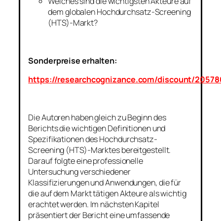
Welches sind die wichtigsten Akteure auf
dem globalen Hochdurchsatz-Screening
(HTS)-Markt?
Sonderpreise erhalten:
https://researchcognizance.com/discount/20578
Die Autoren haben gleich zu Beginn des
Berichts die wichtigen Definitionen und
Spezifikationen des Hochdurchsatz-
Screening (HTS)-Marktes bereitgestellt.
Darauf folgte eine professionelle
Untersuchung verschiedener
Klassifizierungen und Anwendungen, die für
die auf dem Markt tätigen Akteure als wichtig
erachtet werden. Im nächsten Kapitel
präsentiert der Bericht eine umfassende