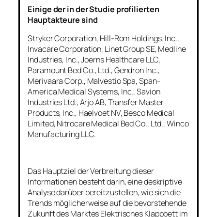
Einige der in der Studie profilierten
Hauptakteure sind
Stryker Corporation, Hill-Rom Holdings, Inc.,
Invacare Corporation, Linet Group SE, Medline
Industries, Inc., Joerns Healthcare LLC,
Paramount Bed Co., Ltd., Gendron Inc.,
Merivaara Corp., Malvestio Spa, Span-
America Medical Systems, Inc., Savion
Industries Ltd., Arjo AB, Transfer Master
Products, Inc., Haelvoet NV, Besco Medical
Limited, Nitrocare Medical Bed Co., Ltd., Winco
Manufacturing LLC.
Das Hauptziel der Verbreitung dieser
Informationen besteht darin, eine deskriptive
Analyse darüber bereitzustellen, wie sich die
Trends möglicherweise auf die bevorstehende
Zukunft des Marktes Elektrisches Klappbett im