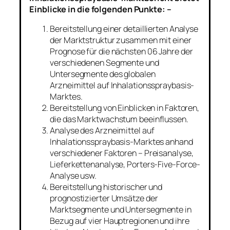
Einblicke in die folgenden Punkte: –
Bereitstellung einer detaillierten Analyse
der Marktstruktur zusammen mit einer
Prognose für die nächsten 06 Jahre der
verschiedenen Segmente und
Untersegmente des globalen
Arzneimittel auf Inhalationsspraybasis-
Marktes.
Bereitstellung von Einblicken in Faktoren,
die das Marktwachstum beeinflussen.
Analyse des Arzneimittel auf
Inhalationsspraybasis-Marktes anhand
verschiedener Faktoren – Preisanalyse,
Lieferkettenanalyse, Porters-Five-Force-
Analyse usw.
Bereitstellung historischer und
prognostizierter Umsätze der
Marktsegmente und Untersegmente in
Bezug auf vier Hauptregionen und ihre