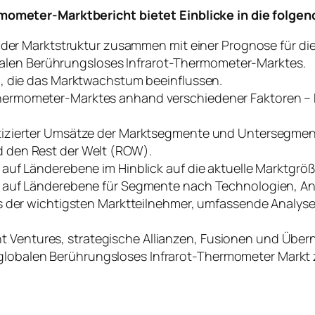
mometer-Marktbericht bietet Einblicke in die folgen
yse der Marktstruktur zusammen mit einer Prognose für d
len Berührungsloses Infrarot-Thermometer-Marktes.
en, die das Marktwachstum beeinflussen.
hermometer-Marktes anhand verschiedener Faktoren – Pr
stizierter Umsätze der Marktsegmente und Untersegment
d den Rest der Welt (ROW).
s auf Länderebene im Hinblick auf die aktuelle Marktgr
tes auf Länderebene für Segmente nach Technologien
ils der wichtigsten Marktteilnehmer, umfassende Analys
 Ventures, strategische Allianzen, Fusionen und Übe
obalen Berührungsloses Infrarot-Thermometer Markt z