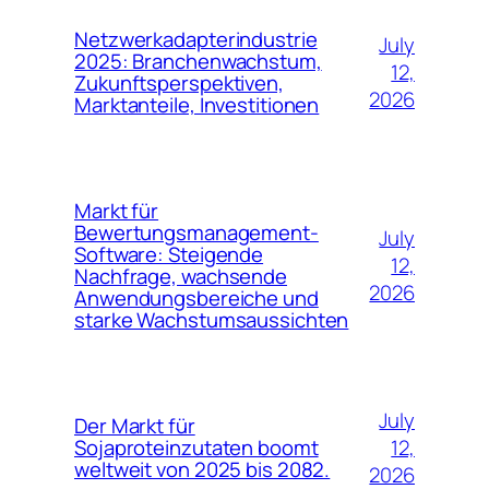
Netzwerkadapterindustrie
July
2025: Branchenwachstum,
12,
Zukunftsperspektiven,
2026
Marktanteile, Investitionen
Markt für
Bewertungsmanagement-
July
Software: Steigende
12,
Nachfrage, wachsende
2026
Anwendungsbereiche und
starke Wachstumsaussichten
July
Der Markt für
12,
Sojaproteinzutaten boomt
weltweit von 2025 bis 2082.
2026