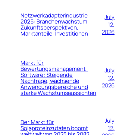
Netzwerkadapterindustrie
July
2025: Branchenwachstum,
12,
Zukunftsperspektiven,
2026
Marktanteile, Investitionen
Markt für
Bewertungsmanagement-
July
Software: Steigende
12,
Nachfrage, wachsende
2026
Anwendungsbereiche und
starke Wachstumsaussichten
July
Der Markt für
12,
Sojaproteinzutaten boomt
weltweit von 2025 bis 2082.