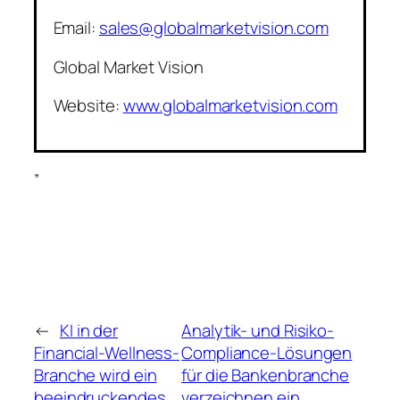
Email:
sales@globalmarketvision.com
Global Market Vision
Website:
www.globalmarketvision.com
”
←
KI in der
Analytik- und Risiko-
Financial-Wellness-
Compliance-Lösungen
Branche wird ein
für die Bankenbranche
beeindruckendes
verzeichnen ein