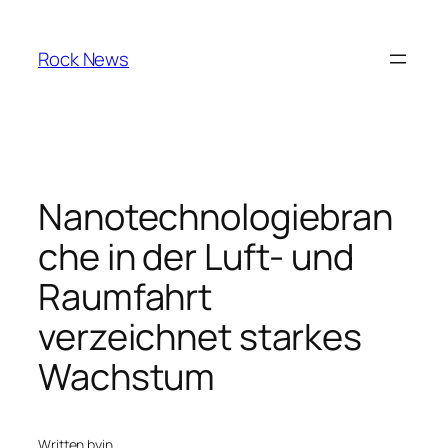
Skip
to
Rock News
content
Nanotechnologiebran
che in der Luft- und
Raumfahrt
verzeichnet starkes
Wachstum
Written by
in