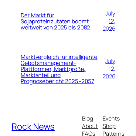
July
Der Markt für
12,
Sojaproteinzutaten boomt
weltweit von 2025 bis 2082.
2026
Marktvergleich für intelligente
July
Gebotsmanagement-
12,
Plattformen, Marktgröße,
Marktanteil und
2026
Prognosebericht 2025–2057
Blog
Events
Rock News
About
Shop
FAQs
Patterns