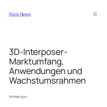
Skip
to
Rock News
content
3D-Interposer-
Marktumfang,
Anwendungen und
Wachstumsrahmen
Written by
in