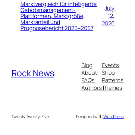
Marktvergleich für intelligente
July
Gebotsmanagement-
12,
Plattformen, Marktgröße,
Marktanteil und
2026
Prognosebericht 2025–2057
Blog
Events
Rock News
About
Shop
FAQs
Patterns
Authors
Themes
Twenty Twenty-Five
Designed with
WordPress