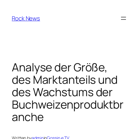
Skip
to
Rock News
content
Analyse der Größe,
des Marktanteils und
des Wachstums der
Buchweizenproduktbr
anche
Written by
admin
in
Gossip e TV