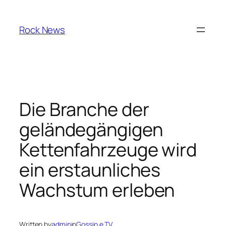
Skip
to
Rock News
content
Die Branche der
geländegängigen
Kettenfahrzeuge wird
ein erstaunliches
Wachstum erleben
Written by
admin
in
Gossip e TV