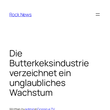
Skip
to
Rock News
content
Die
Butterkeksindustrie
verzeichnet ein
unglaubliches
Wachstum
Written by
admin
in
Gossip e TV