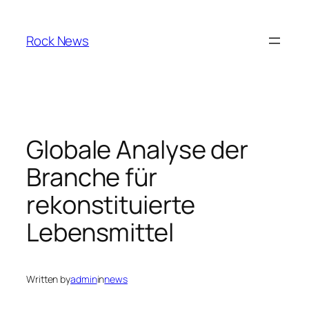
Skip
to
Rock News
content
Globale Analyse der
Branche für
rekonstituierte
Lebensmittel
Written by
admin
in
news