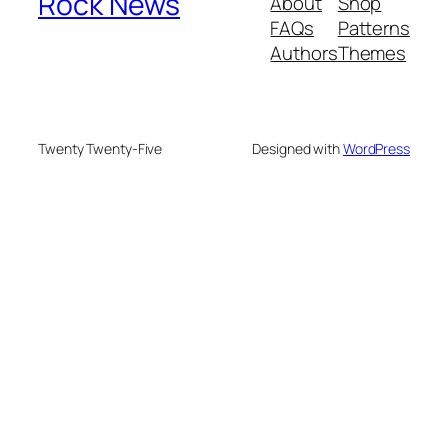
Rock News
About
Shop
FAQs
Patterns
Authors
Themes
Twenty Twenty-Five
Designed with
WordPress