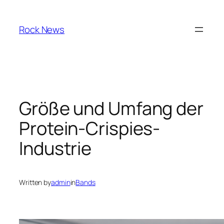
Skip
to
Rock News
content
Größe und Umfang der
Protein-Crispies-
Industrie
Written by
admin
in
Bands