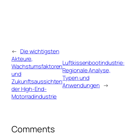
←
Die wichtigsten
Akteure,
Luftkissenbootindustrie:
Wachstumsfaktoren
Regionale Analyse,
und
Typen und
Zukunftsaussichten
Anwendungen
→
der High-End-
Motorradindustrie
Comments