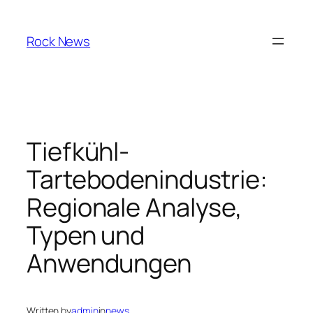
Skip
to
Rock News
content
Tiefkühl-
Tartebodenindustrie:
Regionale Analyse,
Typen und
Anwendungen
Written by
admin
in
news