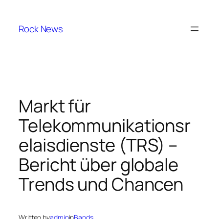
Skip
to
Rock News
content
Markt für
Telekommunikationsr
elaisdienste (TRS) –
Bericht über globale
Trends und Chancen
Written by
admin
in
Bands