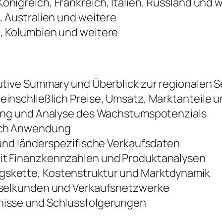
önigreich, Frankreich, Italien, Russland und 
, Australien und weitere
n, Kolumbien und weitere
utive Summary und Überblick zur regionalen
nschließlich Preise, Umsatz, Marktanteile u
ung und Analyse des Wachstumspotenzials
ch Anwendung
 und länderspezifische Verkaufsdaten
it Finanzkennzahlen und Produktanalysen
skette, Kostenstruktur und Marktdynamik
sselkunden und Verkaufsnetzwerke
isse und Schlussfolgerungen