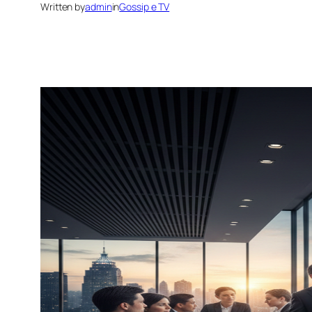
Written by
admin
in
Gossip e TV