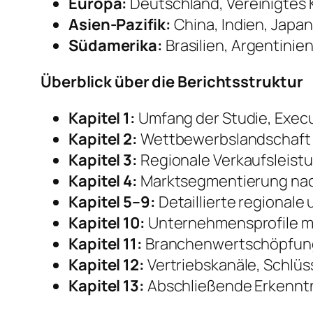
Europa:
Deutschland, Vereinigtes K
Asien-Pazifik:
China, Indien, Japan
Südamerika:
Brasilien, Argentinie
Überblick über die Berichtsstruktur
Kapitel 1:
Umfang der Studie, Exec
Kapitel 2:
Wettbewerbslandschaft ei
Kapitel 3:
Regionale Verkaufsleist
Kapitel 4:
Marktsegmentierung na
Kapitel 5–9:
Detaillierte regionale
Kapitel 10:
Unternehmensprofile m
Kapitel 11:
Branchenwertschöpfung
Kapitel 12:
Vertriebskanäle, Schlü
Kapitel 13:
Abschließende Erkenntn