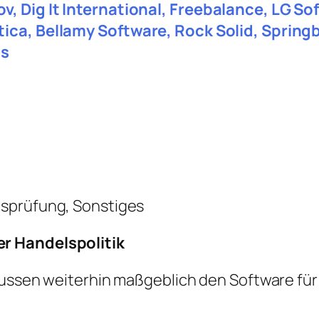
, Dig It International, Freebalance, LG S
tica, Bellamy Software, Rock Solid, Sprin
ms
tsprüfung, Sonstiges
r Handelspolitik
lussen weiterhin maßgeblich den Software für