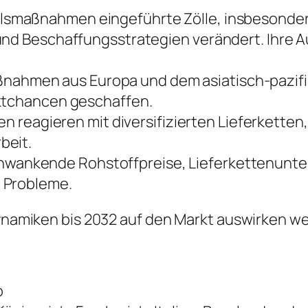
smaßnahmen eingeführte Zölle, insbesondere
und Beschaffungsstrategien verändert. Ihre 
ahmen aus Europa und dem asiatisch-pazifi
rktchancen geschaffen.
reagieren mit diversifizierten Lieferketten, 
beit.
wankende Rohstoffpreise, Lieferkettenunt
 Probleme.
 Dynamiken bis 2032 auf den Markt auswirken w
o