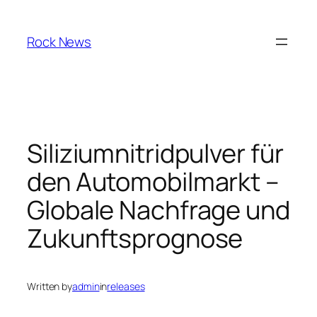
Skip
to
Rock News
content
Siliziumnitridpulver für
den Automobilmarkt –
Globale Nachfrage und
Zukunftsprognose
Written by
admin
in
releases