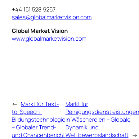
+44 151 528 9267
sales@globalmarketvision.com
Global Market Vision
www.globalmarketvision.com
←
Markt für Text-
Markt für
to-Speech-
Reinigungsdienstleistunge
Bildungstechnologie
in Wäschereien – Globale
– Globaler Trend-
Dynamik und
und Chancenbericht
Wettbewerbslandschaft
→