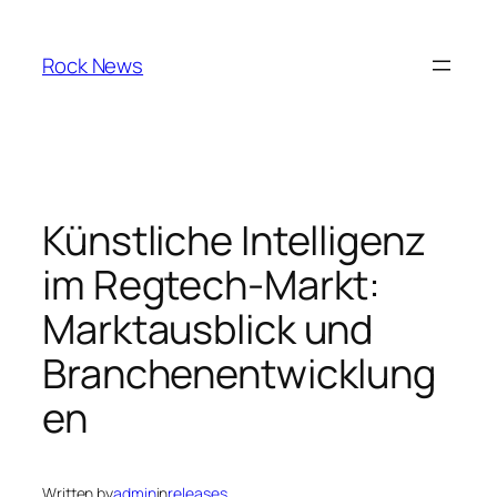
Skip
to
Rock News
content
Künstliche Intelligenz
im Regtech-Markt:
Marktausblick und
Branchenentwicklung
en
Written by
admin
in
releases