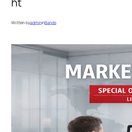
ht
Written by
admin
in
Bands