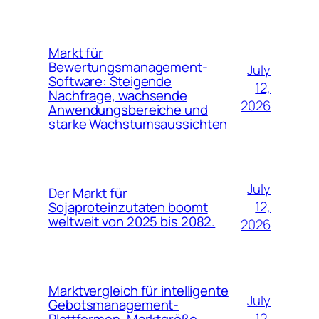
Markt für
Bewertungsmanagement-
July
Software: Steigende
12,
Nachfrage, wachsende
2026
Anwendungsbereiche und
starke Wachstumsaussichten
July
Der Markt für
12,
Sojaproteinzutaten boomt
weltweit von 2025 bis 2082.
2026
Marktvergleich für intelligente
July
Gebotsmanagement-
12,
Plattformen, Marktgröße,