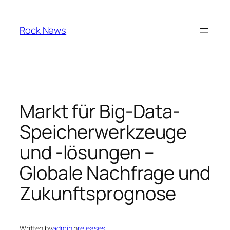
Skip
to
Rock News
content
Markt für Big-Data-
Speicherwerkzeuge
und -lösungen –
Globale Nachfrage und
Zukunftsprognose
Written by
admin
in
releases