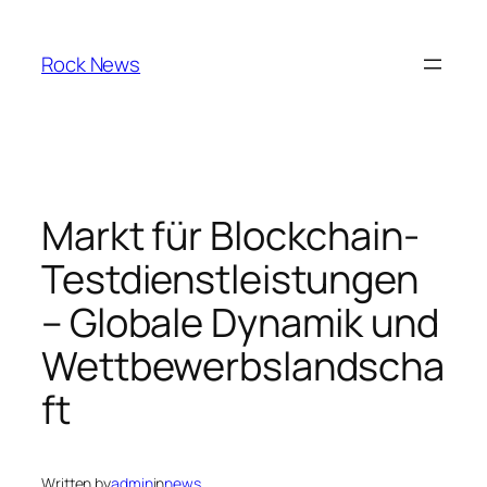
Skip
to
Rock News
content
Markt für Blockchain-
Testdienstleistungen
– Globale Dynamik und
Wettbewerbslandscha
ft
Written by
admin
in
news