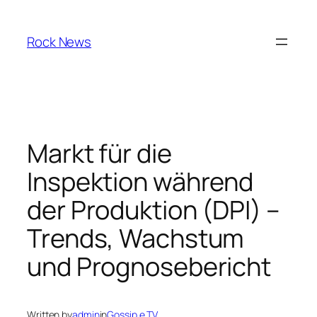
Skip
to
Rock News
content
Markt für die
Inspektion während
der Produktion (DPI) –
Trends, Wachstum
und Prognosebericht
Written by
admin
in
Gossip e TV