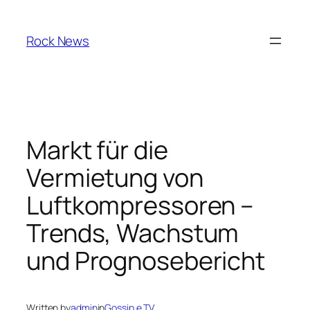
Skip
to
Rock News
content
Markt für die
Vermietung von
Luftkompressoren –
Trends, Wachstum
und Prognosebericht
Written by
admin
in
Gossip e TV