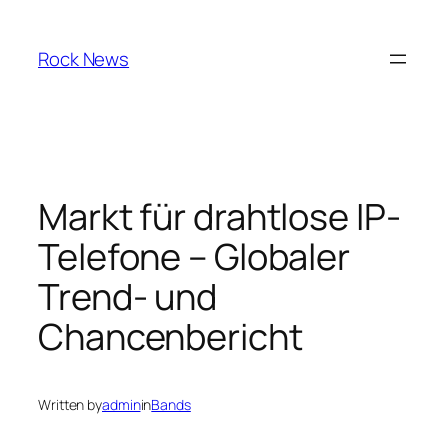
Skip
to
Rock News
content
Markt für drahtlose IP-
Telefone – Globaler
Trend- und
Chancenbericht
Written by
admin
in
Bands