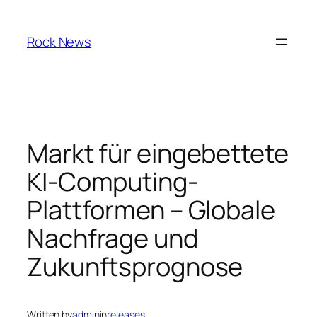
Skip
to
Rock News
content
Markt für eingebettete
KI-Computing-
Plattformen – Globale
Nachfrage und
Zukunftsprognose
Written by
admin
in
releases