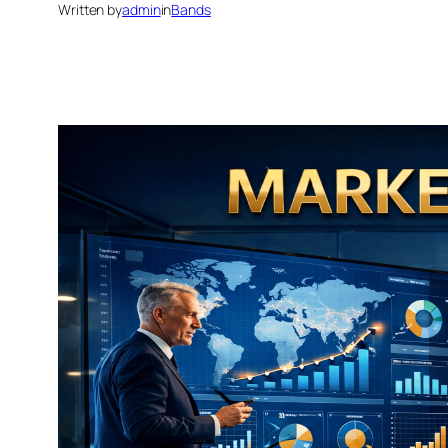
Written by
admin
in
Bands