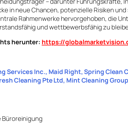
heidungsträger – darunter Führungskräfte, In
icke in neue Chancen, potenzielle Risiken und
ntrale Rahmenwerke hervorgehoben, die Unte
standsfähig und wettbewerbsfähig zu bleibe
chts herunter:
https://globalmarketvisio
ng Services Inc., Maid Right, Spring Clean
Fresh Cleaning Pte Ltd, Mint Cleaning Grou
e Büroreinigung