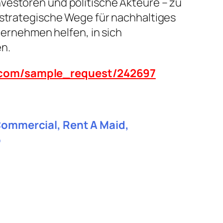
vestoren und politische Akteure – zu
 strategische Wege für nachhaltiges
rnehmen helfen, in sich
n.
n.com/sample_request/242697
 Commercial, Rent A Maid,
p