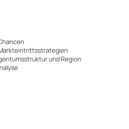
 Chancen
arkteintrittsstrategien
igentumsstruktur und Region
nalyse