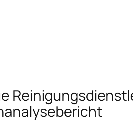
ge Reinigungsdienst
nanalysebericht