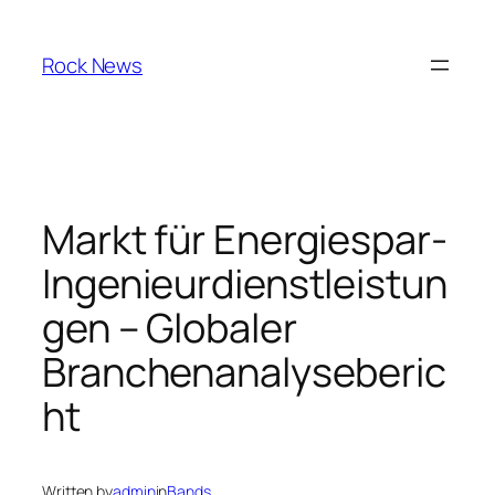
Skip
to
Rock News
content
Markt für Energiespar-
Ingenieurdienstleistun
gen – Globaler
Branchenanalyseberic
ht
Written by
admin
in
Bands