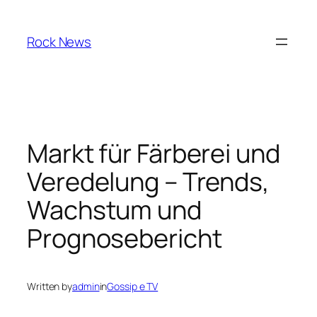
Skip
to
Rock News
content
Markt für Färberei und
Veredelung – Trends,
Wachstum und
Prognosebericht
Written by
admin
in
Gossip e TV