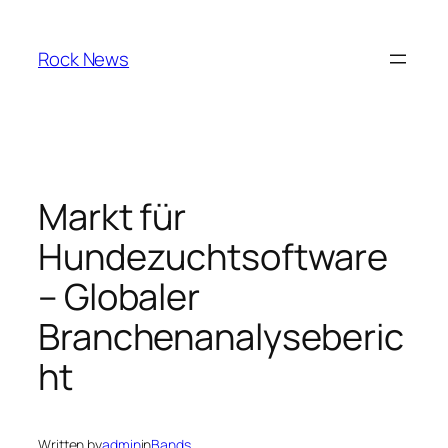
Skip
to
Rock News
content
Markt für
Hundezuchtsoftware
– Globaler
Branchenanalyseberic
ht
Written by
admin
in
Bands