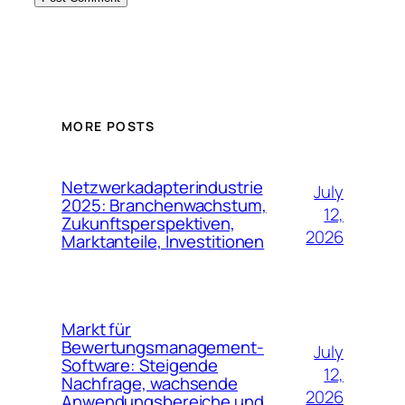
MORE POSTS
Netzwerkadapterindustrie
July
2025: Branchenwachstum,
12,
Zukunftsperspektiven,
2026
Marktanteile, Investitionen
Markt für
Bewertungsmanagement-
July
Software: Steigende
12,
Nachfrage, wachsende
2026
Anwendungsbereiche und