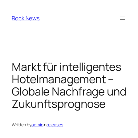
Skip
to
Rock News
content
Markt für intelligentes
Hotelmanagement –
Globale Nachfrage und
Zukunftsprognose
Written by
admin
in
releases