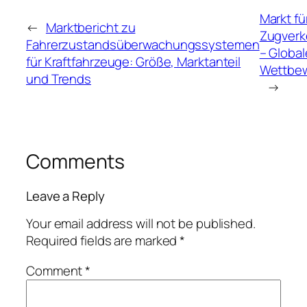
Markt fü
←
Marktbericht zu
Zugverk
Fahrerzustandsüberwachungssystemen
– Globa
für Kraftfahrzeuge: Größe, Marktanteil
Wettbew
und Trends
→
Comments
Leave a Reply
Your email address will not be published.
Required fields are marked
*
Comment
*