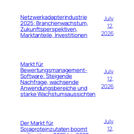
Netzwerkadapterindustrie
July
2025: Branchenwachstum,
12,
Zukunftsperspektiven,
2026
Marktanteile, Investitionen
Markt für
Bewertungsmanagement-
July
Software: Steigende
12,
Nachfrage, wachsende
2026
Anwendungsbereiche und
starke Wachstumsaussichten
July
Der Markt für
12,
Sojaproteinzutaten boomt