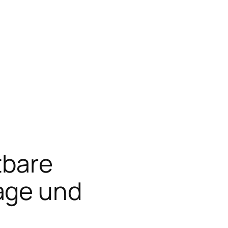
htbare
age und