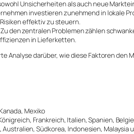
owohl Unsicherheiten als auch neue Marktein
rnehmen investieren zunehmend in lokale Prod
isiken effektiv zu steuern.
Zu den zentralen Problemen zählen schwank
fizienzen in Lieferketten.
ierte Analyse darüber, wie diese Faktoren de
 Kanada, Mexiko
önigreich, Frankreich, Italien, Spanien, Belg
, Australien, Südkorea, Indonesien, Malaysia