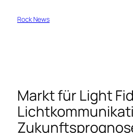
Skip
to
Rock News
content
Markt für Light Fid
Lichtkommunikati
Zukunftsprognos