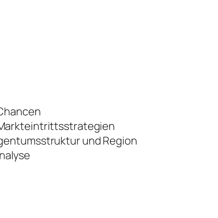
 Chancen
arkteintrittsstrategien
igentumsstruktur und Region
nalyse