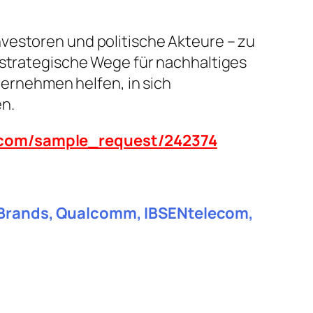
vestoren und politische Akteure – zu
 strategische Wege für nachhaltiges
rnehmen helfen, in sich
n.
n.com/sample_request/242374
y Brands, Qualcomm, IBSENtelecom,