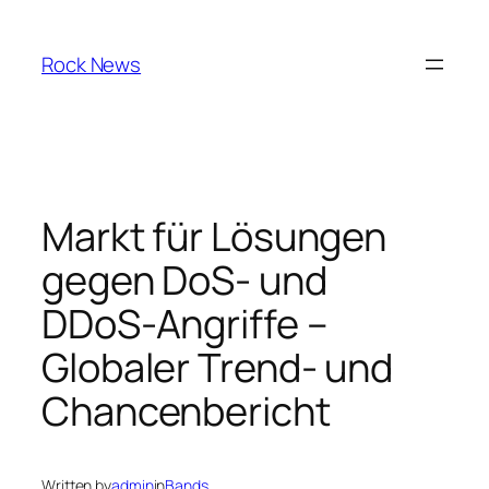
Skip
to
Rock News
content
Markt für Lösungen
gegen DoS- und
DDoS-Angriffe –
Globaler Trend- und
Chancenbericht
Written by
admin
in
Bands