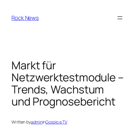
Skip
to
Rock News
content
Markt für
Netzwerktestmodule –
Trends, Wachstum
und Prognosebericht
Written by
admin
in
Gossip e TV