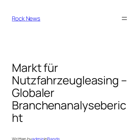
Skip
to
Rock News
content
Markt für
Nutzfahrzeugleasing –
Globaler
Branchenanalyseberic
ht
Written by
admin
in
Bands