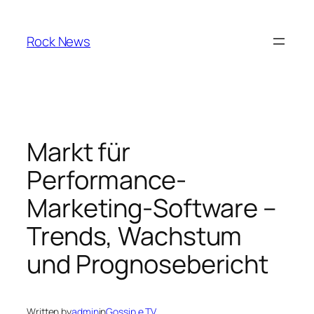
Skip
to
Rock News
content
Markt für
Performance-
Marketing-Software –
Trends, Wachstum
und Prognosebericht
Written by
admin
in
Gossip e TV