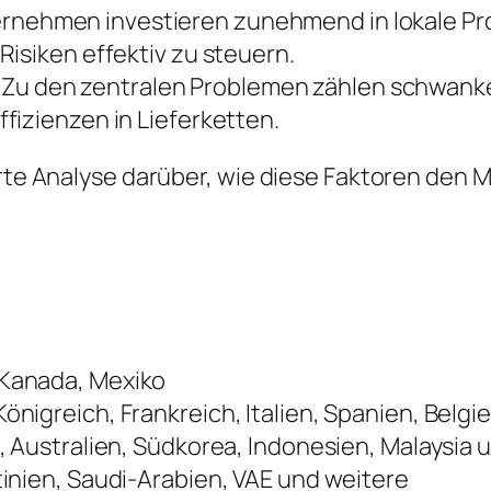
rnehmen investieren zunehmend in lokale Prod
isiken effektiv zu steuern.
Zu den zentralen Problemen zählen schwank
fizienzen in Lieferketten.
ierte Analyse darüber, wie diese Faktoren de
 Kanada, Mexiko
önigreich, Frankreich, Italien, Spanien, Belg
, Australien, Südkorea, Indonesien, Malaysia
tinien, Saudi-Arabien, VAE und weitere