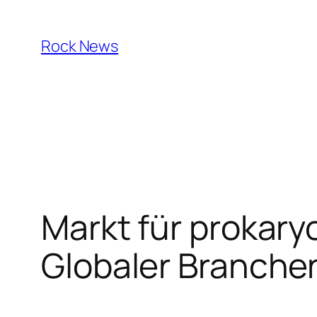
Skip
to
Rock News
content
Markt für prokar
Globaler Branche