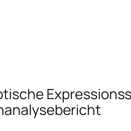
yotische Expressions
nanalysebericht