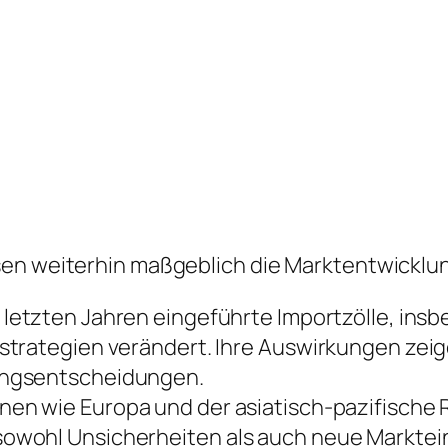
sen weiterhin maßgeblich die Marktentwicklu
 letzten Jahren eingeführte Importzölle, ins
trategien verändert. Ihre Auswirkungen zeige
ungsentscheidungen.
nen wie Europa und der asiatisch-pazifische
owohl Unsicherheiten als auch neue Marktein