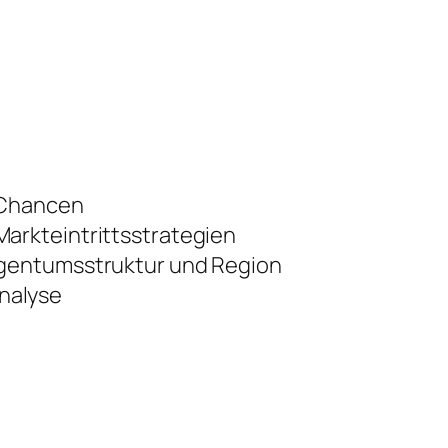
 Chancen
arkteintrittsstrategien
igentumsstruktur und Region
nalyse