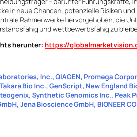
heidungsträger – darunter Führungskräfte, In
icke in neue Chancen, potenzielle Risiken und
ntrale Rahmenwerke hervorgehoben, die Unte
standsfähig und wettbewerbsfähig zu bleibe
chts herunter:
https://globalmarketvisio
Laboratories, Inc., QIAGEN, Promega Corpor
, Takara Bio Inc., GenScript, New England
eogenix, Synthetic Genomics Inc., Peak Pr
 GmbH, Jena Bioscience GmbH, BIONEER CO