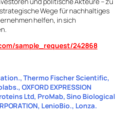
vestoren und politische Akteure – zu
 strategische Wege für nachhaltiges
rnehmen helfen, in sich
n.
n.com/sample_request/242868
ation., Thermo Fischer Scientific,
 Biolabs., OXFORD EXPRESSION
oteins Ltd, ProMab, Sino Biological
RPORATION, LenioBio., Lonza.