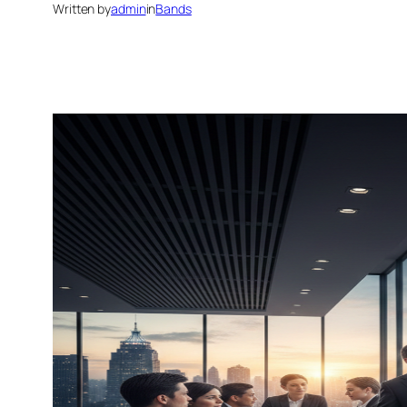
Written by
admin
in
Bands