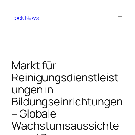
Skip
to
Rock News
content
Markt für
Reinigungsdienstleist
ungen in
Bildungseinrichtungen
– Globale
Wachstumsaussichte