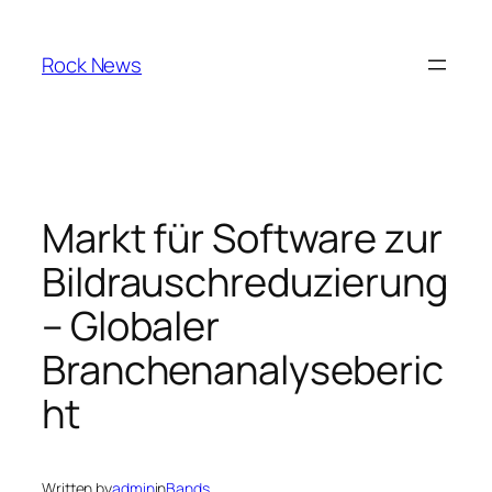
Skip
to
Rock News
content
Markt für Software zur
Bildrauschreduzierung
– Globaler
Branchenanalyseberic
ht
Written by
admin
in
Bands