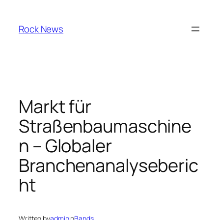
Skip
to
Rock News
content
Markt für
Straßenbaumaschine
n – Globaler
Branchenanalyseberic
ht
Written by
admin
in
Bands