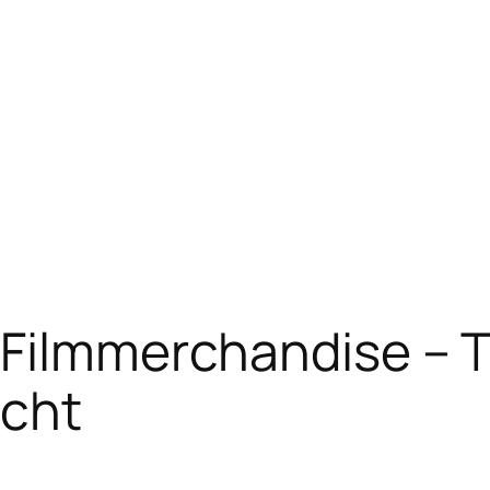
d Filmmerchandise –
icht