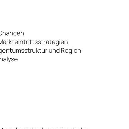
 Chancen
arkteintrittsstrategien
igentumsstruktur und Region
nalyse