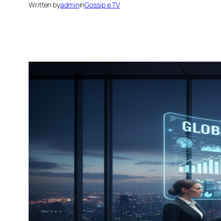
Written by
admin
in
Gossip e TV