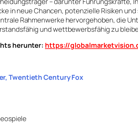
heidungsträger – darunter Führungskräfte, In
icke in neue Chancen, potenzielle Risiken und
ntrale Rahmenwerke hervorgehoben, die Unte
standsfähig und wettbewerbsfähig zu bleibe
chts herunter:
https://globalmarketvisio
er, Twentieth Century Fox
deospiele