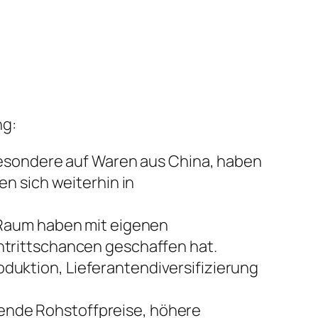
ng:
besondere auf Waren aus China, haben
n sich weiterhin in
 Raum haben mit eigenen
trittschancen geschaffen hat.
uktion, Lieferantendiversifizierung
ende Rohstoffpreise, höhere