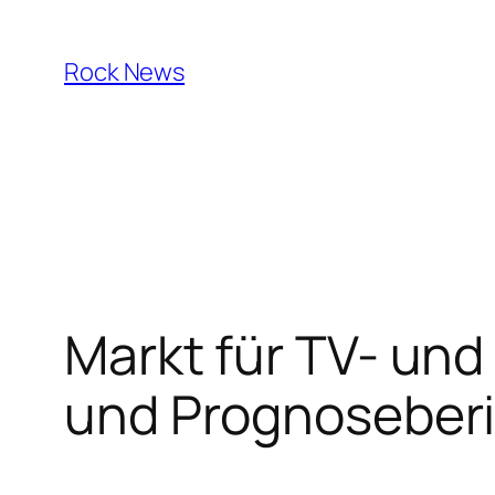
Skip
to
Rock News
content
Markt für TV- un
und Prognoseber