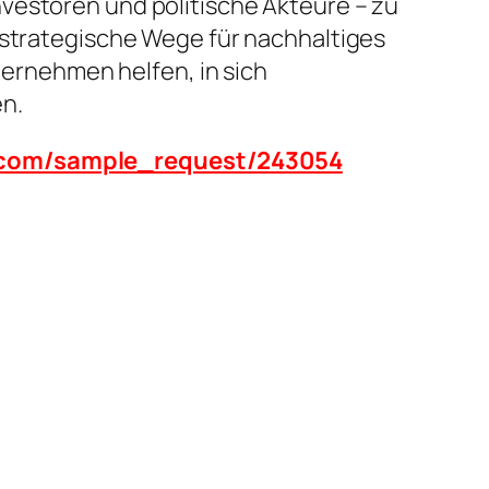
vestoren und politische Akteure – zu
 strategische Wege für nachhaltiges
rnehmen helfen, in sich
n.
n.com/sample_request/243054