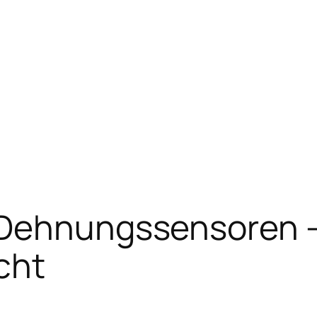
 Dehnungssensoren –
cht