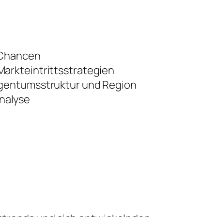
 Chancen
arkteintrittsstrategien
igentumsstruktur und Region
nalyse