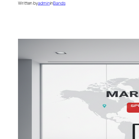
Written by
admin
in
Bands