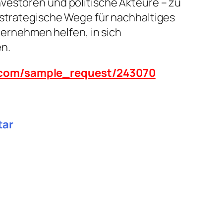
vestoren und politische Akteure – zu
 strategische Wege für nachhaltiges
rnehmen helfen, in sich
n.
n.com/sample_request/243070
tar