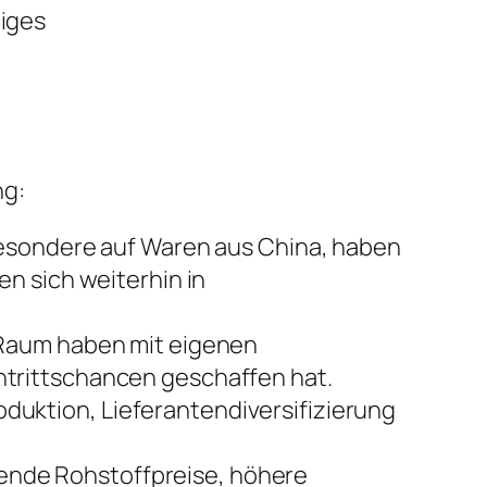
iges
ng:
besondere auf Waren aus China, haben
n sich weiterhin in
 Raum haben mit eigenen
trittschancen geschaffen hat.
uktion, Lieferantendiversifizierung
ende Rohstoffpreise, höhere