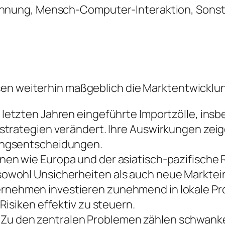
nung, Mensch-Computer-Interaktion, Sonst
sen weiterhin maßgeblich die Marktentwicklu
 letzten Jahren eingeführte Importzölle, ins
trategien verändert. Ihre Auswirkungen zeige
ungsentscheidungen.
nen wie Europa und der asiatisch-pazifische
owohl Unsicherheiten als auch neue Marktein
rnehmen investieren zunehmend in lokale Prod
isiken effektiv zu steuern.
Zu den zentralen Problemen zählen schwank