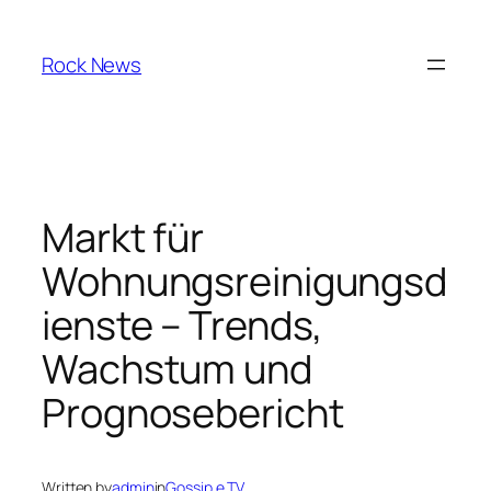
Skip
to
Rock News
content
Markt für
Wohnungsreinigungsd
ienste – Trends,
Wachstum und
Prognosebericht
Written by
admin
in
Gossip e TV