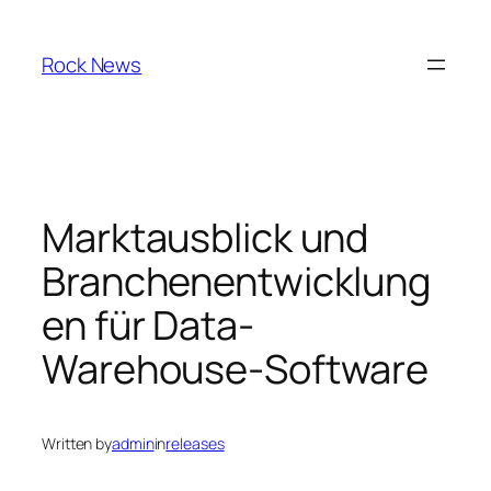
Skip
to
Rock News
content
Marktausblick und
Branchenentwicklung
en für Data-
Warehouse-Software
Written by
admin
in
releases