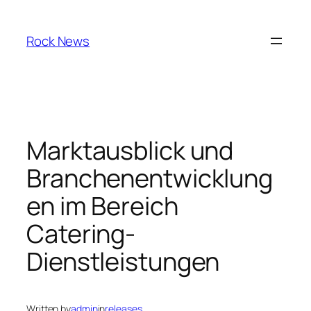
Skip
to
Rock News
content
Marktausblick und
Branchenentwicklung
en im Bereich
Catering-
Dienstleistungen
Written by
admin
in
releases