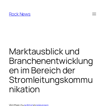
Skip
to
Rock News
content
Marktausblick und
Branchenentwicklung
en im Bereich der
Stromleitungskommu
nikation
Written by
admin
in
releases