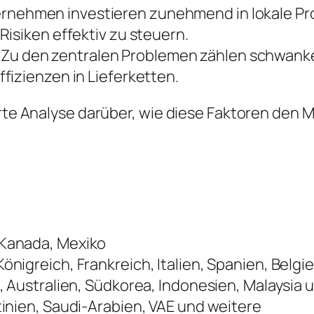
rnehmen investieren zunehmend in lokale Prod
isiken effektiv zu steuern.
Zu den zentralen Problemen zählen schwank
fizienzen in Lieferketten.
ierte Analyse darüber, wie diese Faktoren de
 Kanada, Mexiko
önigreich, Frankreich, Italien, Spanien, Belg
, Australien, Südkorea, Indonesien, Malaysia
tinien, Saudi-Arabien, VAE und weitere