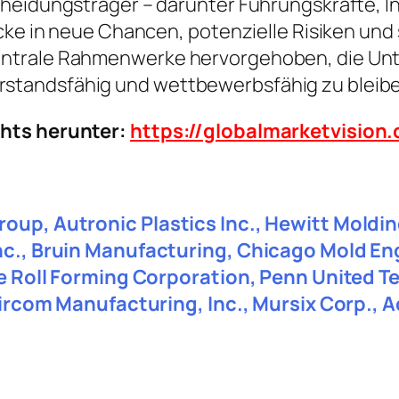
heidungsträger – darunter Führungskräfte, In
icke in neue Chancen, potenzielle Risiken und
ntrale Rahmenwerke hervorgehoben, die Unte
standsfähig und wettbewerbsfähig zu bleibe
chts herunter:
https://globalmarketvisio
roup, Autronic Plastics Inc., Hewitt Mold
Inc., Bruin Manufacturing, Chicago Mold E
ine Roll Forming Corporation, Penn United T
, Aircom Manufacturing, Inc., Mursix Corp.,