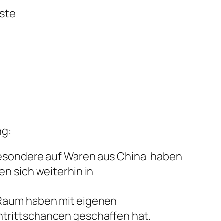
ste
ng:
besondere auf Waren aus China, haben
n sich weiterhin in
 Raum haben mit eigenen
trittschancen geschaffen hat.