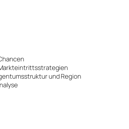
 Chancen
arkteintrittsstrategien
igentumsstruktur und Region
nalyse