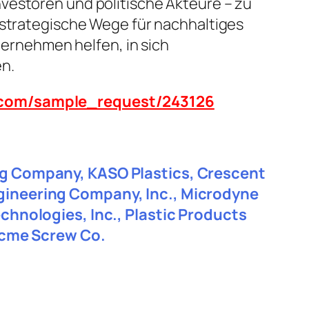
vestoren und politische Akteure – zu
 strategische Wege für nachhaltiges
rnehmen helfen, in sich
n.
n.com/sample_request/243126
ing Company, KASO Plastics, Crescent
ngineering Company, Inc., Microdyne
echnologies, Inc., Plastic Products
 Acme Screw Co.