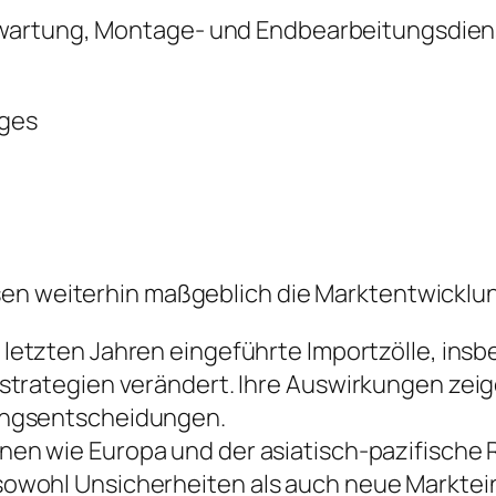
-wartung, Montage- und Endbearbeitungsdien
iges
sen weiterhin maßgeblich die Marktentwicklu
 letzten Jahren eingeführte Importzölle, ins
trategien verändert. Ihre Auswirkungen zeige
ungsentscheidungen.
nen wie Europa und der asiatisch-pazifische
owohl Unsicherheiten als auch neue Marktein