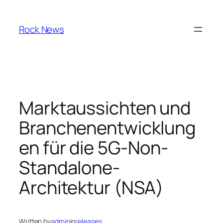
Skip
to
Rock News
content
Marktaussichten und
Branchenentwicklung
en für die 5G-Non-
Standalone-
Architektur (NSA)
Written by
admin
in
releases