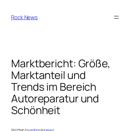
Skip
to
Rock News
content
Marktbericht: Größe,
Marktanteil und
Trends im Bereich
Autoreparatur und
Schönheit
Written by
admin
in
news